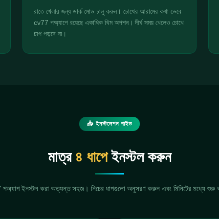
রাতে খেলার জন্য ডার্ক মোড চালু করুন। চোখের আরামের কথা ভেবে
cv77 পঅ্যাপে রয়েছে একাধিক থিম অপশন। দীর্ঘ সময় খেলেও চোখে
চাপ পড়বে না।
📥 ইনস্টলেশন গাইড
মাত্র
৪ ধাপে
ইনস্টল করুন
পঅ্যাপ ইনস্টল করা অত্যন্ত সহজ। নিচের ধাপগুলো অনুসরণ করুন এবং মিনিটের মধ্যে শুরু