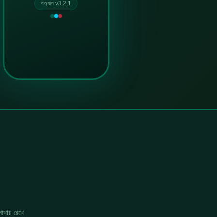
পঅ্যাপ v3.2.1
াথায় রেখে