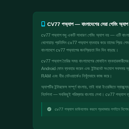
CV77 পঅ্যাপ — বাংলাদেশের সেরা গেমিং অ্যাপ
cv77 পঅ্যাপ শুধু একটি সাধারণ গেমিং অ্যাপ নয় — এটি বাংলাদেশ
খেলোয়াড় প্রতিদিন cv77 পঅ্যাপ ব্যবহার করে তাদের প্রিয় 
বাংলাদেশে cv77 পঅ্যাপের জনপ্রিয়তা দিন দিন বাড়ছে।
cv77 পঅ্যাপ তৈরির সময় বাংলাদেশের মোবাইল ব্যবহারকারীদের বা
Android ফোন ব্যবহার করেন এবং ইন্টারনেট সংযোগ সবসময় দ
RAM এবং ধীর নেটওয়ার্কেও নিখুঁতভাবে কাজ করে।
অ্যাপটির ইন্টারফেস সম্পূর্ণ বাংলায়, তাই যারা ইংরেজিতে স্বাচ
নির্দেশনা — সবকিছুই পরিষ্কার বাংলায় লেখা। cv77 পঅ্যাপ ব
cv77 পঅ্যাপ ডাউনলোড করলে প্রথমবার লগইনে বিশেষ ও