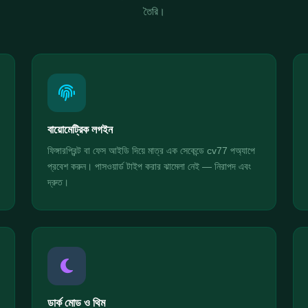
তৈরি।
বায়োমেট্রিক লগইন
ফিঙ্গারপ্রিন্ট বা ফেস আইডি দিয়ে মাত্র এক সেকেন্ডে cv77 পঅ্যাপে
প্রবেশ করুন। পাসওয়ার্ড টাইপ করার ঝামেলা নেই — নিরাপদ এবং
দ্রুত।
ডার্ক মোড ও থিম