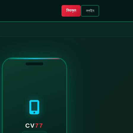
নিবন্ধন
লগইন
CV
77