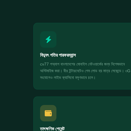
বিদ্যুৎ গতির পারফরম্যান্স
cv77 পঅ্যাপ বাংলাদেশের মোবাইল নেটওয়ার্কের জন্য বিশেষভাবে
অপ্টিমাইজ করা। ধীর ইন্টারনেটেও গেম লোড হয় মাত্র সেকেন্ডে। ৩G
সংযোগেও লাইভ ক্যাসিনো মসৃণভাবে চলে।
তাৎক্ষণিক পেমেন্ট