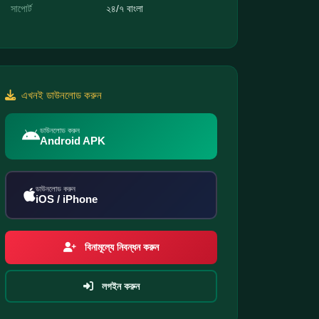
সাপোর্ট
২৪/৭ বাংলা
এখনই ডাউনলোড করুন
ডাউনলোড করুন
Android APK
ডাউনলোড করুন
iOS / iPhone
বিনামূল্যে নিবন্ধন করুন
লগইন করুন