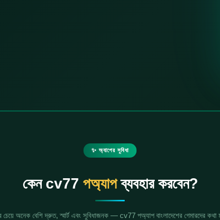
✨ অ্যাপের সুবিধা
কেন cv77
পঅ্যাপ
ব্যবহার করবেন?
র চেয়ে অনেক বেশি দ্রুত, স্মার্ট এবং সুবিধাজনক — cv77 পঅ্যাপ বাংলাদেশের গেমারদের কথা ম