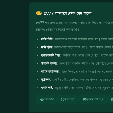
cv77 পঅ্যাপে যেসব গেম পাবেন
cv77 পঅ্যাপে রয়েছে বাংলাদেশের সবচেয়ে জনপ্রিয় অনলাইন 
স্ক্রিনেও খেলার অভিজ্ঞতা অসাধারণ।
লাকি পিগি:
বাংলাদেশের সবচেয়ে জনপ্রিয় স্লট গেম। সহজ নিয়ম
মানি হুইল:
রিয়েল-টাইম হুইল স্পিন গেম। প্রতি রাউন্ডে জেতার
সুপারমার্কেট স্প্রি:
মজাদার শপিং থিমের গেম যেখানে প্রতিটি আই
ইনসেক্ট মাস্টার:
দ্রুতগতির আর্কেড স্টাইল গেম, মোবাইলে খেলত
লাইভ ক্যাসিনো:
রিয়েল ডিলারের সাথে লাইভ ব্ল্যাকজ্যাক, রুল
হ্যান্ডবল:
স্পোর্টস বেটিং প্রেমীদের জন্য রোমাঞ্চকর হ্যান্ডবল গে
ওশান লর্ড:
সমুদ্রের গভীরে রোমাঞ্চকর ফিশিং গেম, বড় পুরস্কা
লাকি পিগি
মানি হুইল
সুপারমার্কেট স্প্রি