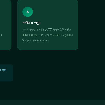
৪
লগইন ও খেলুন
অ্যাপ খুলুন, আপনার cv77 অ্যাকাউন্টে লগইন
ের
করুন এবং সাথে সাথে গেম শুরু করুন। নতুন হলে
বিনামূল্যে নিবন্ধন করুন।
ে হবে।