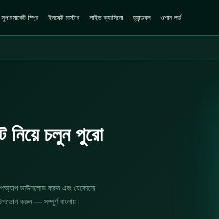
সুপারমার্কেট স্প্রি
ইনসেক্ট মাস্টার
লাইভ ক্যাসিনো
হ্যান্ডবল
ওশান লর্ড
নিয়ে চলুন পুরো
77 পঅ্যাপ ডাউনলোড করুন এবং যেকোনো
 উপভোগ করুন — সম্পূর্ণ বাংলায়।