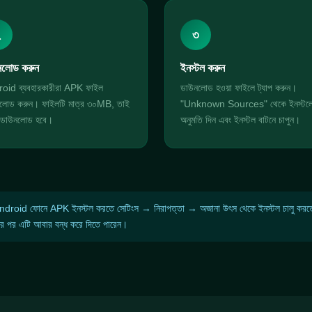
২
৩
নলোড করুন
ইনস্টল করুন
oid ব্যবহারকারীরা APK ফাইল
ডাউনলোড হওয়া ফাইলে ট্যাপ করুন।
লোড করুন। ফাইলটি মাত্র ৩০MB, তাই
"Unknown Sources" থেকে ইনস্টল
ত ডাউনলোড হবে।
অনুমতি দিন এবং ইনস্টল বাটনে চাপুন।
droid ফোনে APK ইনস্টল করতে সেটিংস → নিরাপত্তা → অজানা উৎস থেকে ইনস্টল চালু করত
ের পর এটি আবার বন্ধ করে দিতে পারেন।